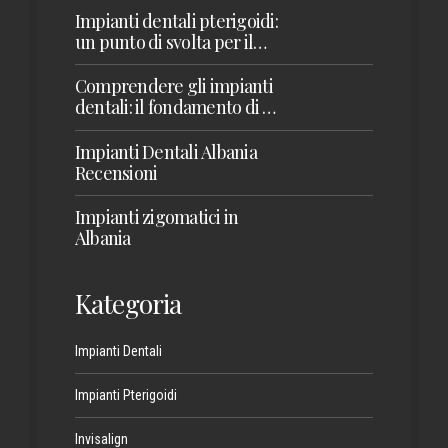
Impianti dentali pterigoidi:
un punto di svolta per il
restauro della mascella
superiore
Comprendere gli impianti
dentali: il fondamento di un
sorriso sano
Impianti Dentali Albania
Recensioni
Impianti zigomatici in
Albania
Kategoria
Impianti Dentali
Impianti Pterigoidi
Invisalign