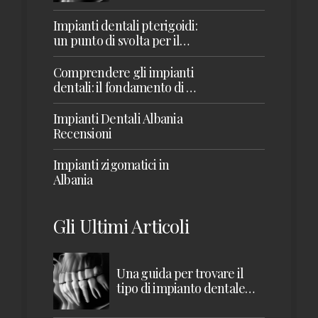
Impianti dentali pterigoidi:
un punto di svolta per il
restauro della mascella
superiore
Comprendere gli impianti
dentali: il fondamento di un
sorriso sano
Impianti Dentali Albania
Recensioni
Impianti zigomatici in
Albania
Gli Ultimi Articoli
Una guida per trovare il
tipo di impianto dentale
giusto per te