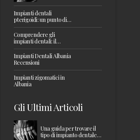
Impianti dentali
pterigoidi: un punto di
svolta per il restauro della
mascella superiore
Comprendere gli
impianti dentali: il
fondamento di un sorriso
sano
Impianti Dentali Albania
Recensioni
Impianti zigomatici in
Albania
Gli Ultimi Articoli
Una guida per trovare il
tipo di impianto dentale