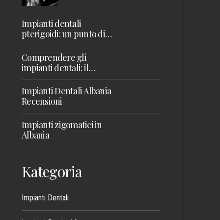
giusto per te
Impianti dentali
pterigoidi: un punto di
svolta per il restauro della
mascella superiore
Comprendere gli
impianti dentali: il
fondamento di un sorriso
sano
Impianti Dentali Albania
Recensioni
Impianti zigomatici in
Albania
Kategoria
Impianti Dentali