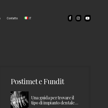
a
Contatto
IT
EN
Postimet e Fundit
Una guida per trovare il
tipo di impianto dentale
giusto per te