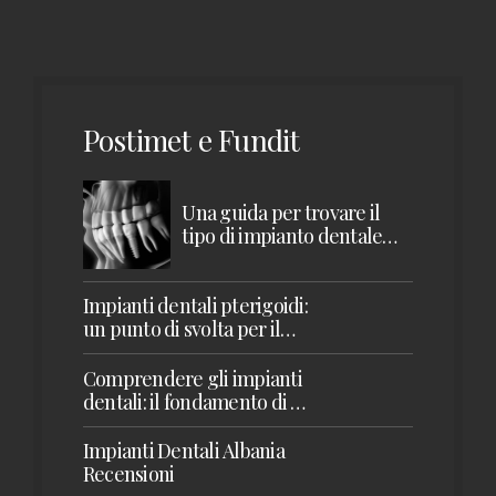
Postimet e Fundit
Una guida per trovare il
tipo di impianto dentale
giusto per te
Impianti dentali pterigoidi:
un punto di svolta per il
restauro della mascella
superiore
Comprendere gli impianti
dentali: il fondamento di un
sorriso sano
Impianti Dentali Albania
Recensioni