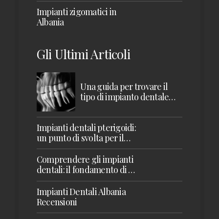
Impianti zigomatici in
Albania
Gli Ultimi Articoli
Una guida per trovare il
tipo di impianto dentale
giusto per te
Impianti dentali pterigoidi:
un punto di svolta per il
restauro della mascella
superiore
Comprendere gli impianti
dentali: il fondamento di un
sorriso sano
Impianti Dentali Albania
Recensioni